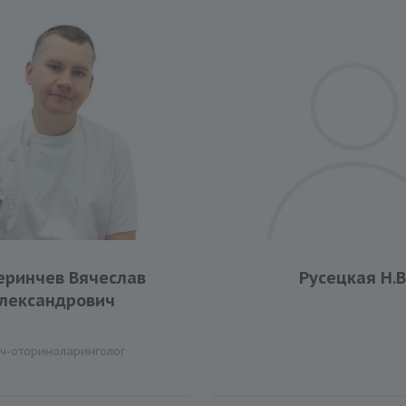
еринчев Вячеслав
Русецкая Н.В
лександрович
ч-оториноларинголог