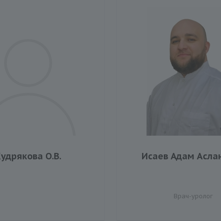
удрякова О.В.
Исаев Адам Асла
Врач-уролог