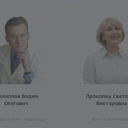
илиппов Вадим
Прокопец Свет
Олегович
Викторовна
офтальмолог, микрохирург
Врач-гастроэнтеро