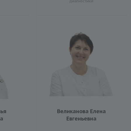
диагностики
рья
Великанова Елена
а
Евгеньевна