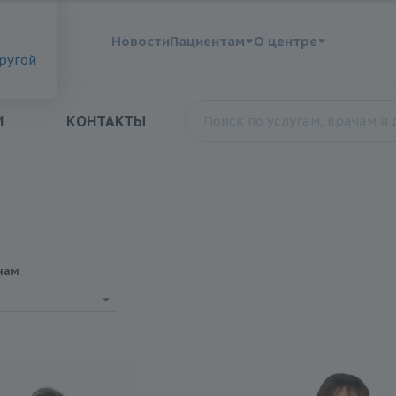
?
Новости
Пациентам
О центре
другой
И
КОНТАКТЫ
чам