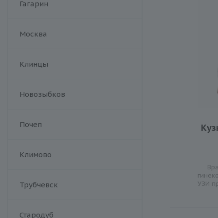
Гагарин
Москва
Клинцы
Новозыбков
Почеп
Куз
Климово
Вра
гинек
УЗИ п
Трубчевск
Стародуб