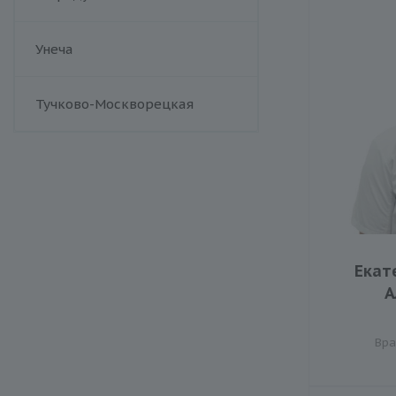
Унеча
Тучково-Москворецкая
Екат
А
Вра