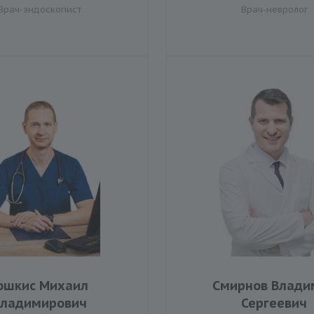
Врач-эндоскопист
Врач-невролог
ошкис Михаил
Смирнов Влади
Владимирович
Сергеевич