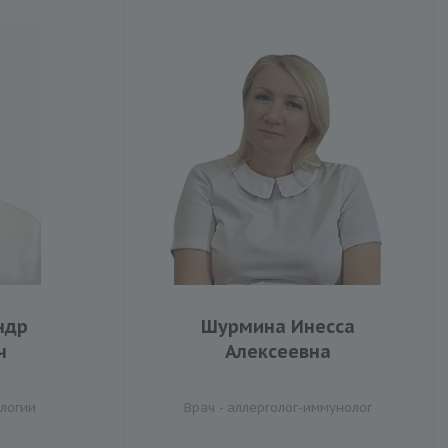
ндр
Шурмина Инесса
ч
Алексеевна
ологии
Врач - аллерголог-иммунолог