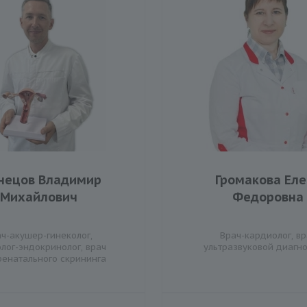
нецов Владимир
Громакова Ел
Михайлович
Федоровна
ч-акушер-гинеколог,
Врач-кардиолог, вр
олог-эндокринолог, врач
ультразвуковой диагн
ренатального скрининга