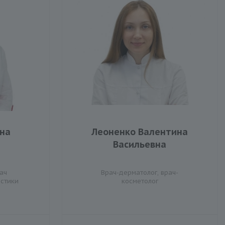
ена
Леоненко Валентина
Васильевна
ач
Врач-дерматолог, врач-
остики
косметолог