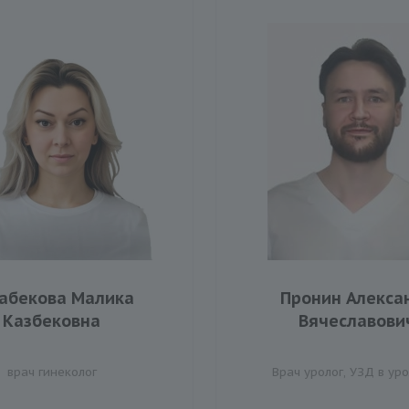
абекова Малика
Пронин Алекса
Казбековна
Вячеславови
врач гинеколог
Врач уролог, УЗД в ур