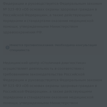
Креатинкиназа общая
состояние кожи, ногтей, волос (K, Na, Ca, Mg, Fe,
Федерации и руководствуется Федеральным законом
Cu, Zn, S, P, витамины A, C, E, B1, B2, B3, B5, B6, B9,
Креатинкиназа MB
№ 323-ФЗ «Об основах охраны здоровья граждан в
B12)
Гамма-глютамилтранспептидаза (гамма-ГТ)
Российской Федерации», а также действующими
Витамины и микроэлементы, влияющие на
порядками и стандартами оказания медицинской
Аспартатаминотрансфераза (АСТ)
состояние женской репродуктивной системы (Fe,
помощи, утвержденными Министерством
Амилаза панкреатическая
Cu, Zn, Se, Ni, Co, Mn, Mg, Cr, Pb, As, Cd, Hg,
здравоохранения РФ.
Амилаза общая в сыворотке
витамины A, C, E, омега-3, омега-6 жирные
Аланинаминотрансфераза (АЛТ)
кислоты)
Имеются противопоказания. Необходима консультация
специалиста.
Витамины и микроэлементы, влияющие на
состояние желудочно-кишечного тракта (K, Mg, Fe,
Zn, витамины K, D, B1, B5)
Медицинский центр «Столичная диагностика»
осуществляет деятельность в соответствии с
требованиями законодательства Российской
Федерации и руководствуется Федеральным законом
№ 323-ФЗ «Об основах охраны здоровья граждан в
Российской Федерации», а также действующими
порядками и стандартами оказания медицинской
помощи, утвержденными Министерством