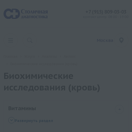
+7 (915) 809-03-03
контакт центр: 08:00 - 19:00
Москва
Главная
Услуги
Анализы
Хеликс
Биохимические исследования (кровь)
Биохимические
исследования (кровь)
Витамины
Расширенный комплексный анализ крови на
Развернуть раздел
витамины (A, бета-каротин, D, E, K, C, B1, B2, B3,