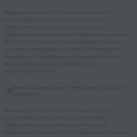
Билирубин непрямой (включает исследования
Билирубин общий и Билирубин прямой)
Медицинский центр «Столичная диагностика»
С-реактивный белок (П)
осуществляет деятельность в соответствии с
требованиями законодательства Российской
NT-proBNP (N-терминальный пропептид
Федерации и руководствуется Федеральным законом
натрийуретического гормона)
№ 323-ФЗ «Об основах охраны здоровья граждан в
Желчные кислоты
Российской Федерации», а также действующими
Креатинин в сыворотке (с расчетом СКФ)
порядками и стандартами оказания медицинской
Цистатин С (Cystatin C)
помощи, утвержденными Министерством
Эритропоэтин
здравоохранения РФ.
Цинк (кровь)
Церулоплазмин
Имеются противопоказания. Необходима консультация
специалиста.
Холинэстераза
Холестерин-ЛПОНП (заказывать вместе с
Медицинский центр «Столичная диагностика»
триглицеридами)
осуществляет деятельность в соответствии с
Холестерин-ЛПНП (бета-холестерин)
требованиями законодательства Российской
Холестерин-ЛПВП (альфа-холестерин)
Федерации и руководствуется Федеральным законом