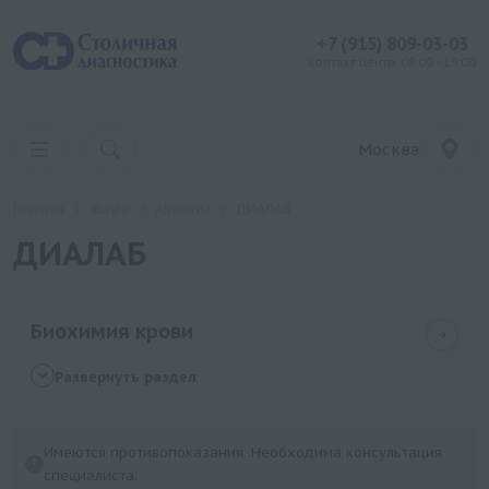
+7 (915) 809-03-03
контакт центр: 08:00 - 19:00
Москва
Главная
Услуги
Анализы
ДИАЛАБ
ДИАЛАБ
Биохимия крови
Холестерин не-ЛПВП (заказывать вместе с общим
Развернуть раздел
холестерином, ЛПВП)
Окисленные липопротеины низкой плотности (ox-
Имеются противопоказания. Необходима консультация
LDL)
специалиста.