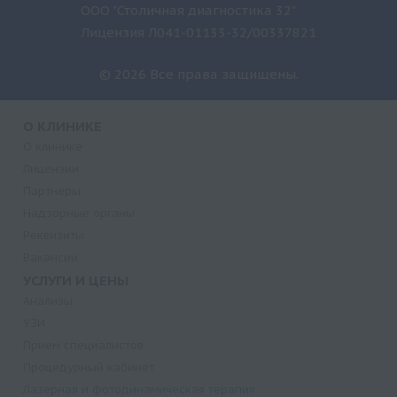
ООО "Столичная диагностика 32"
Б124)
Лицензия Л041-01133-32/00337821
Риск ИБС-1 (заказывать только совместно с Б122 и
Б123)
© 2026 Все права защищены.
Ревматоидный фактор
Растворимые рецепторы трансферрина (sTfR)
О КЛИНИКЕ
Общий белок + Белковые фракции
О клинике
Лицензии
Общий белок
Партнеры
ОЖСС (Общая железосвязывающая способность
Надзорные органы
сыворотки) (заказывать только совместно с Б150 и
Реквизиты
Б151-1)
Вакансии
Натрий
УСЛУГИ И ЦЕНЫ
Мочевина
Анализы
Мочевая кислота
УЗИ
Молочная кислота (Лактат)
Прием специалистов
Процедурный кабинет
Миоглобин
Лазерная и фотодинамическая терапия
Медь (кровь)