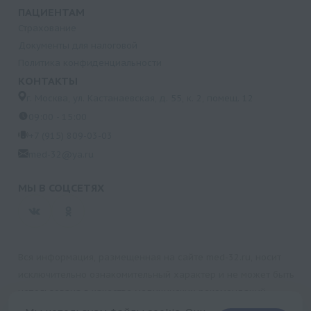
ПАЦИЕНТАМ
Магний
Страхование
Липопротеин-(а)
Документы для налоговой
Липаза
Политика конфиденциальности
ЛДГ-1,2 изоферменты
КОНТАКТЫ
ЛДГ общая
г. Москва, ул. Кастанаевская, д. 55, к. 2, помещ. 12
09:00 - 15:00
Латентная (ненасыщенная) железосвязывающая
способность (ЛЖСС)
+7 (915) 809-03-03
med-32@ya.ru
Креатинкиназа-МВ
Креатинкиназа
МЫ В СОЦСЕТЯХ
Креатинин
Коэффициент насыщения трансферрина железом
(НТЖ) (заказывать только совместно с Б150 и Б152)
Кальций
Вся информация, размещенная на сайте med-32.ru, носит
Калий
исключительно ознакомительный характер и не может быть
использована в качестве медицинских рекомендаций.
Ионизированный кальций
Пользуясь данным сайтом и любыми его сервисами, вы