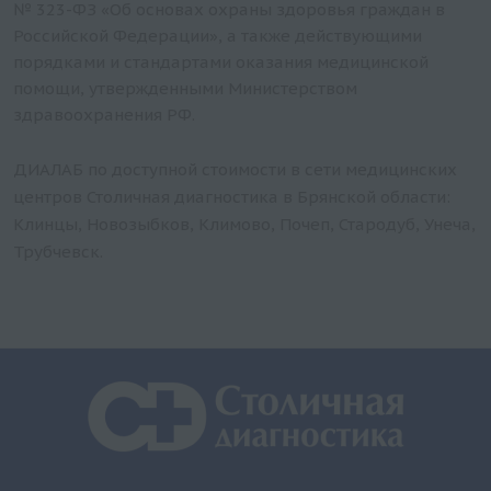
№ 323-ФЗ «Об основах охраны здоровья граждан в
Холестерин общий
Российской Федерации», а также действующими
Хлор
порядками и стандартами оказания медицинской
Фруктозамин
помощи, утвержденными Министерством
Фосфор неорганический
здравоохранения РФ.
Фосфолипиды
ДИАЛАБ по доступной стоимости в сети медицинских
Фосфатаза щелочная
центров Столичная диагностика в Брянской области:
Фосфатаза кислая
Клинцы, Новозыбков, Климово, Почеп, Стародуб, Унеча,
Фолиевая кислота
Трубчевск.
Ферритин
Углевод-дефицитный трансферрин, CDT
Тропонин I
Триглицериды
Трансферрин
Тимоловая проба
С-реактивный белок (ультрачувствительный)
Риск ИБС-2 (заказывать только совместно с Б123 и