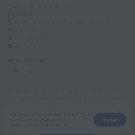
Политика конфиденциальности
КОНТАКТЫ
г. Москва, ул. Кастанаевская, д. 55, к. 2, помещ. 12
09:00 - 15:00
+7 (915) 809-03-03
med-32@ya.ru
МЫ В СОЦСЕТЯХ
Вся информация, размещенная на сайте med-32.ru, носит
исключительно ознакомительный характер и не может быть
использована в качестве медицинских рекомендаций.
Пользуясь данным сайтом и любыми его сервисами, вы
Мы используем файлы cookie. Они
помогают улучшить ваше
Хорошо
подтверждаете свое согласие на обработку персональной
взаимодействие с сайтом.
+
информации.
Запись на прием