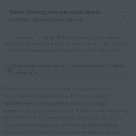
Колоноскопия с внутривенной седацией
Прием (осмотр, консультация) врача-
Биопсия сигмовидной кишки с помощью
гастроэнтеролога повторный
видеоэндоскопических технологий (без
стоимости гистологического исследования)
Цены актуальны на
08.08.2026
. Стоимость услуг не является
Биопсия прямой кишки с помощью
публичной офертой и может изменяться. Актуальную стоимость
видеоэндоскопических технологий (без
уточняйте по телефону контакт-центра
+7 (915) 480-03-03
.
стоимости гистологического исследования)
Биопсия тонкой кишки эндоскопическая (без
Имеются противопоказания. Необходима консультация
стоимости гистологического исследования)
специалиста.
Биопсия ободочной кишки эндоскопическая (без
стоимости гистологического исследования)
Медицинский центр «Столичная диагностика»
осуществляет деятельность в соответствии с
Колоноскопия (незавершенный осмотр)
требованиями законодательства Российской
Колоноскопия
Федерации и руководствуется Федеральным законом
Биопсия двенадцатиперстной кишки с помощью
№ 323-ФЗ «Об основах охраны здоровья граждан в
эндоскопии (без стоимости гистологического
Российской Федерации», а также действующими
исследования)
порядками и стандартами оказания медицинской