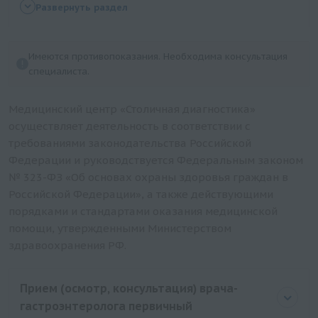
Эзофагогастродуоденоскопия (ЭГДС)
Развернуть раздел
Подготовка к колоноскопии
Подготовка к гастроскопии
Имеются противопоказания. Необходима консультация
Экспресс-определение хеликобактер пилори
специалиста.
(Helicobacter pylori) в биоптатах слизистой
желудка по активности фермента уреаза (Хелпил-
Медицинский центр «Столичная диагностика»
тест)
осуществляет деятельность в соответствии с
требованиями законодательства Российской
Биопсия пищевода с помощью эндоскопии (без
Федерации и руководствуется Федеральным законом
стоимости гистологического исследования)
№ 323-ФЗ «Об основах охраны здоровья граждан в
Удаление полипа тонкой кишки эндоскопическое
Российской Федерации», а также действующими
(до 1 см)
порядками и стандартами оказания медицинской
Удаление полипа толстой кишки эндоскопическое
помощи, утвержденными Министерством
(до 1 см)
здравоохранения РФ.
Гастроскопия и колоноскопия с внутривенной
седацией
Прием (осмотр, консультация) врача-
Эзофагогастродуоденоскопия (ЭГДС) с
гастроэнтеролога первичный
внутривенной седацией