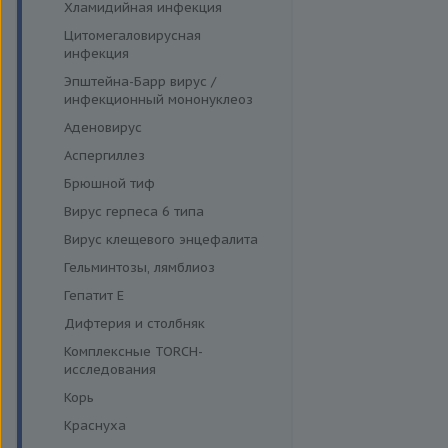
Хламидийная инфекция
Цитомегаловирусная
инфекция
Эпштейна-Барр вирус /
инфекционный мононуклеоз
Аденовирус
Аспергиллез
Брюшной тиф
Вирус герпеса 6 типа
Вирус клещевого энцефалита
Гельминтозы, лямблиоз
Гепатит E
Дифтерия и столбняк
Комплексные TORCH-
исследования
Корь
Краснуха