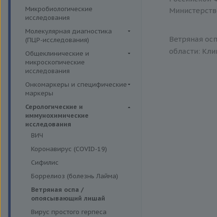
Симптомные профили
Липидный обмен
Иммуномодуляторы
Микробиологические
Министерств
Гормоны и их метаболиты в
Скрининговые исследования
Маркёры воспаления и
исследования
крови
острофазовые белки
Молекулярная диагностика
Маркёры риска сердечно-
Ветряная ос
(ПЦР-исследования)
сосудистых заболеваний
области: Кли
Аденовирусная инфекция
Общеклинические и
Минеральный обмен
микроскопические
Анализ микробиоценоза
исследования
Обмен белков
влагалища
Кал
Онкомаркеры и специфические
Обмен железа
Вирусы герпеса 6,7,8 типов
маркеры
Кровь
Пигментный обмен
Гарднереллез
Онкомаркеры
Серологические и
Мокрота
Углеводный обмен
Гепатит G
иммунохимические
Специфические маркеры
Моча
исследования
Ферменты
Гонорея
ВИЧ
Микроскопические
Гранулоцитарный анаплазмоз
исследования
Коронавирус (COVID-19)
Лептоспироз
Сифилис
Моноцитарный эрлихиоз
Боррелиоз (болезнь Лайма)
Папилломавирусная инфекция
Ветряная оспа /
Парвовирус
опоясывающий лишай
Стрептококковая инфекция
Вирус простого герпеса