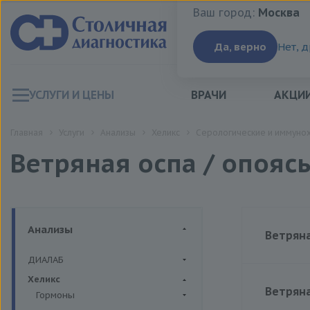
Ваш город:
Москва
Ваш город:
Москва
Да, верно
Нет, 
УСЛУГИ И ЦЕНЫ
ВРАЧИ
АКЦИ
Главная
Услуги
Анализы
Хеликс
Серологические и иммуно
Ветряная оспа / опоя
Анализы
Ветряная
ДИАЛАБ
Биохимия крови
Хеликс
Ветряная
Гормоны