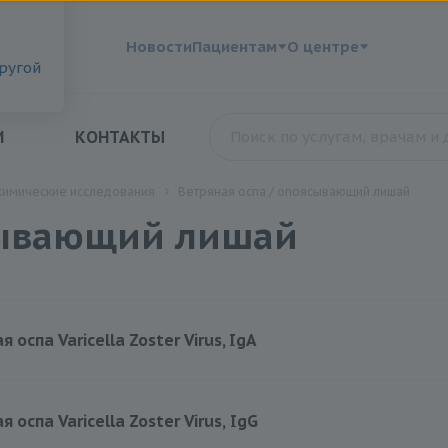
?
Новости
Пациентам
О центре
другой
И
КОНТАКТЫ
химические исследования
Ветряная оспа / опоясывающий лишай
сывающий лишай
 оспа Varicella Zoster Virus, IgA
 оспа Varicella Zoster Virus, IgG