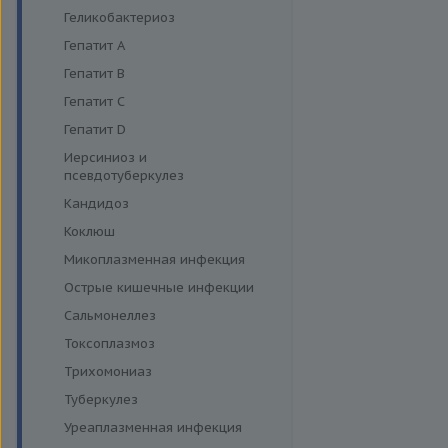
Энтеровирусная инфекция
Геликобактериоз
Грипп
Гепатит A
Диагностика дерматофитов
Гепатит B
Гепатит C
Гепатит D
Иерсиниоз и
псевдотуберкулез
Кандидоз
Коклюш
Микоплазменная инфекция
Острые кишечные инфекции
Сальмонеллез
Токсоплазмоз
Трихомониаз
Туберкулез
Уреаплазменная инфекция