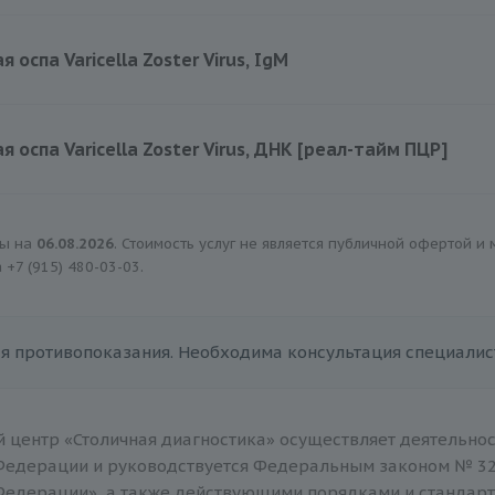
360 руб.
 оспа Varicella Zoster Virus, IgM
420 руб.
я оспа Varicella Zoster Virus, ДНК [реал-тайм ПЦР]
145 руб.
ны на
06.08.2026
. Стоимость услуг не является публичной офертой и
а
+7 (915) 480-03-03
.
я противопоказания. Необходима консультация специалис
 центр «Столичная диагностика» осуществляет деятельнос
Федерации и руководствуется Федеральным законом № 32
Федерации», а также действующими порядками и стандар