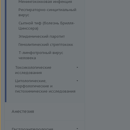
Менингококковая инфекция
Респираторно-синцитиальный
вирус
Сыпной тиф (болезнь Брилля-
Цинссера)
Эпидемический паротит
Гемолитический стрептококк
Т-лимфотропный вирус
человека
Токсикологические
исследования
Лекарственный мониторинг
Цитологические,
морфологические и
Комплексные исследования
гистохимические исследования
Вирусные гепатиты
Микроэлементы и тяжелые
Цитогенетические
металлы (Волосы)
Ежегодные обследования
исследования
Микроэлементы и тяжелые
Здоровье ребенка
Анестезия
Гистологические исследования
металлы (Кровь)
Интимное здоровье
Дополнительные услуги
Микроэлементы и тяжелые
Комплексная диагностика
металлы (Моча)
Иммуногистохимические и
Гастроэнтерология