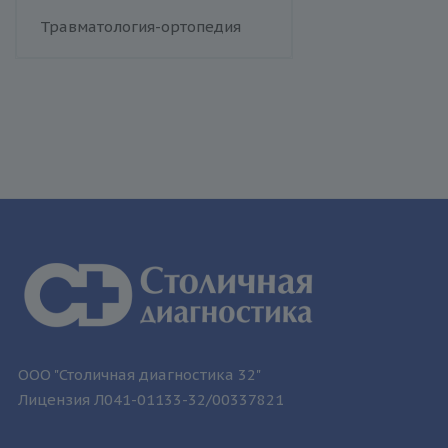
Менингококковая инфекция
Травматология-ортопедия
Респираторно-синцитиальный
вирус
Сыпной тиф (болезнь Брилля-
Цинссера)
Эпидемический паротит
Гемолитический стрептококк
Т-лимфотропный вирус
человека
ООО "Столичная диагностика 32"
Лицензия Л041-01133-32/00337821