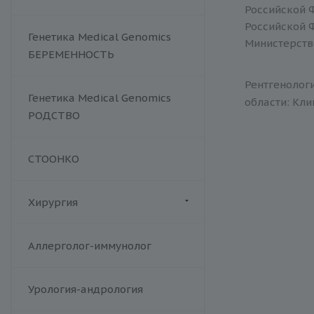
Хламидийная инфекция
Российской 
Цитомегаловирусная
Российской 
Генетика Medical Genomics
инфекция
Министерств
БЕРЕМЕННОСТЬ
Эпштейна-Барр вирус /
инфекционный мононуклеоз
Рентгенолог
Аденовирус
Генетика Medical Genomics
области: Кли
Аспергиллез
РОДСТВО
Брюшной тиф
Вирус герпеса 6 типа
СТООНКО
Вирус клещевого энцефалита
Гельминтозы, лямблиоз
Хирургия
Гепатит E
Дифтерия и столбняк
Флебология
Аллерголог-иммунолог
Комплексные TORCH-
исследования
Корь
Урология-андрология
Краснуха