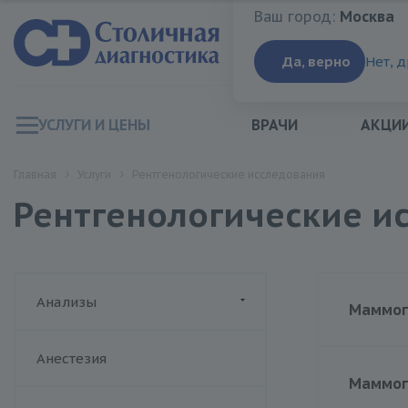
Ваш город:
Москва
Ваш город:
Москва
Да, верно
Нет, 
УСЛУГИ И ЦЕНЫ
ВРАЧИ
АКЦИ
Главная
Услуги
Рентгенологические исследования
Рентгенологические и
Анализы
Маммог
ДИАЛАБ
Анестезия
Биохимия крови
Хеликс
Маммог
Гормоны