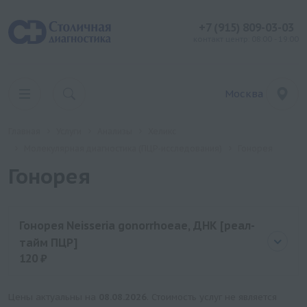
+7 (915) 809-03-03
контакт центр: 08:00 - 19:00
Москва
Главная
Услуги
Анализы
Хеликс
Молекулярная диагностика (ПЦР-исследования)
Гонорея
Гонорея
Гонорея Neisseria gonorrhoeae, ДНК [реал-
тайм ПЦР]
120 ₽
Цена
120 руб.
Цены актуальны на
08.08.2026
. Стоимость услуг не является