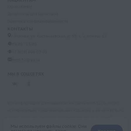
Страхование
Документы для налоговой
Политика конфиденциальности
КОНТАКТЫ
г. Москва, ул. Кастанаевская, д. 55, к. 2, помещ. 12
09:00 - 15:00
+7 (915) 809-03-03
med-32@ya.ru
МЫ В СОЦСЕТЯХ
Вся информация, размещенная на сайте med-32.ru, носит
исключительно ознакомительный характер и не может быть
использована в качестве медицинских рекомендаций.
Пользуясь данным сайтом и любыми его сервисами, вы
Мы используем файлы cookie. Они
помогают улучшить ваше