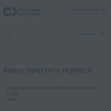
+7 (915) 809-03-03
контакт центр: 08:00 - 19:00
Москва
Главная
Услуги
Анализы
Хеликс
Серологические и иммунохимические исследования
Вирус простого герпеса
Вирус простого герпеса
Вирус простого герпеса Herpes Simplex Virus
1, IgG
590 ₽
Цена
590 руб.