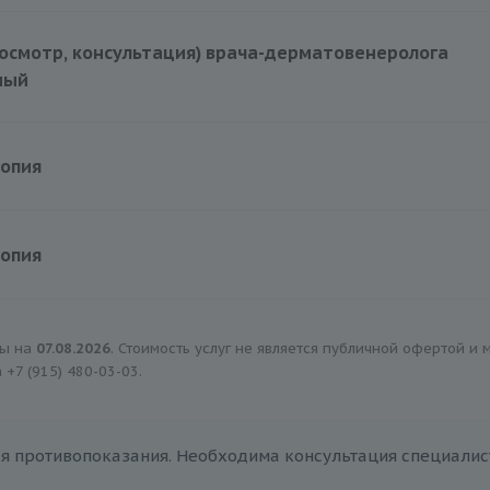
3000 руб.
осмотр, консультация) врача-дерматовенеролога
ный
3000 руб.
копия
копия
ны на
07.08.2026
. Стоимость услуг не является публичной офертой и
а
+7 (915) 480-03-03
.
я противопоказания. Необходима консультация специалис