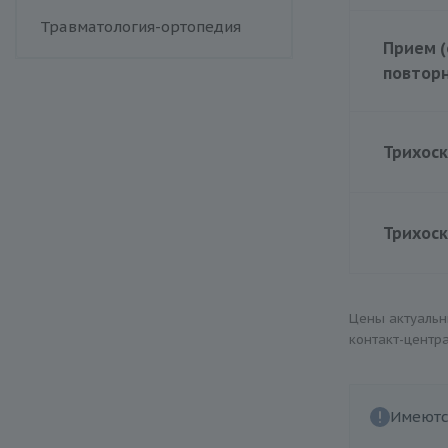
Менингококковая инфекция
Цена
Травматология-ортопедия
Респираторно-синцитиальный
Прием (
вирус
повтор
Сыпной тиф (болезнь Брилля-
Цинссера)
Цена
Эпидемический паротит
Трихос
Гемолитический стрептококк
Т-лимфотропный вирус
человека
Трихос
Цены актуаль
контакт-центр
Имеютс