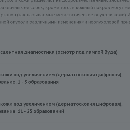
Опухоли кожи разделяют на доброкачественные, злокачес
 различных ее слоях, кроме того, в кожный покров могут 
органов (так называемые метастатические опухоли кожи). 
нной опухоли различными изменениями неопухолевой при
центная диагностика (осмотр под лампой Вуда)
кожи под увеличением (дерматоскопия цифровая),
вание, 1 - 3 образования
кожи под увеличением (дерматоскопия цифровая),
вание, 11 - 25 образований