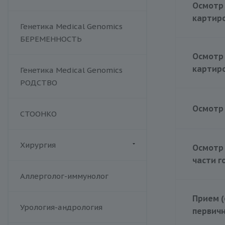
Хламидийная инфекция
Осмотр 
картиро
Цитомегаловирусная
Генетика Medical Genomics
инфекция
БЕРЕМЕННОСТЬ
Эпштейна-Барр вирус /
инфекционный мононуклеоз
Осмотр 
Аденовирус
картиро
Генетика Medical Genomics
Аспергиллез
РОДСТВО
Брюшной тиф
Вирус герпеса 6 типа
Осмотр 
СТООНКО
Вирус клещевого энцефалита
Гельминтозы, лямблиоз
Цена
Хирургия
Осмотр
Гепатит E
части г
Дифтерия и столбняк
Флебология
Аллерголог-иммунолог
Комплексные TORCH-
исследования
Прием (
Корь
Урология-андрология
первич
Краснуха