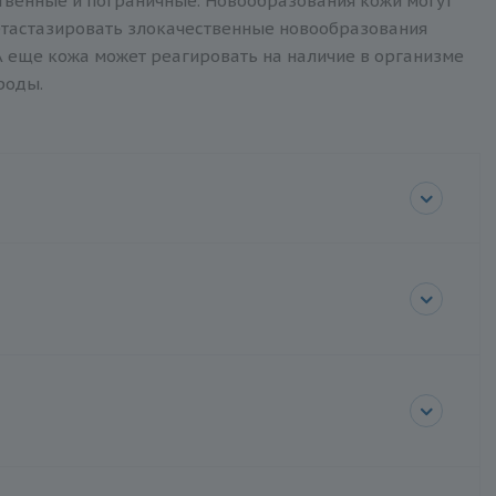
твенные и пограничные. Новообразования кожи могут
метастазировать злокачественные новообразования
А еще кожа может реагировать на наличие в организме
роды.