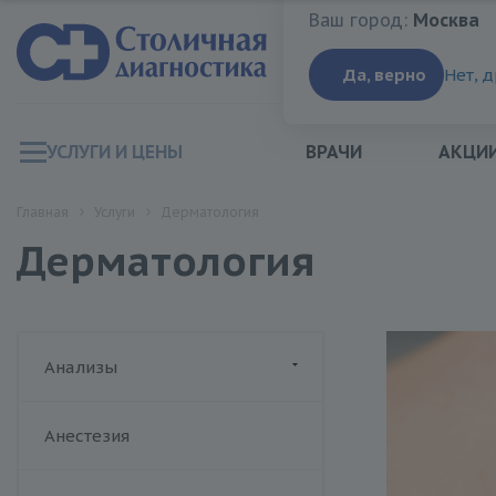
Ваш город:
Москва
Ваш город:
Москва
Да, верно
Нет, 
УСЛУГИ И ЦЕНЫ
ВРАЧИ
АКЦИ
Главная
Услуги
Дерматология
Дерматология
Анализы
ДИАЛАБ
Анестезия
Биохимия крови
Хеликс
Гормоны