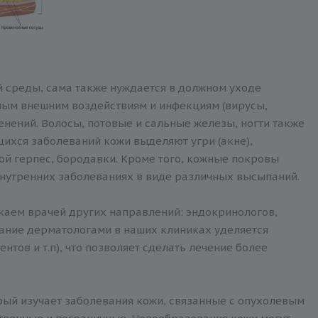
 среды, сама также нуждается в должном уходе
ным внешним воздействиям и инфекциям (вирусы,
менений. Волосы, потовые и сальные железы, ногти также
ихся заболеваний кожи выделяют угри (акне),
ой герпес, бородавки. Кроме того, кожные покровы
внутренних заболеваниях в виде различных высыпаний.
каем врачей других направлений: эндокринологов,
мание дерматологами в наших клиниках уделяется
тов и т.п), что позволяет сделать лечение более
рый изучает заболевания кожи, связанные с опухолевым