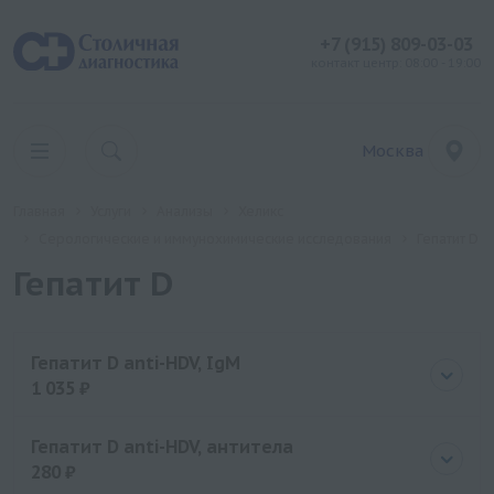
+7 (915) 809-03-03
контакт центр: 08:00 - 19:00
Москва
Главная
Услуги
Анализы
Хеликс
Серологические и иммунохимические исследования
Гепатит D
Гепатит D
Гепатит D anti-HDV, IgM
1 035 ₽
Цена
1035 руб.
Гепатит D anti-HDV, антитела
280 ₽