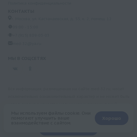
Политика конфиденциальности
КОНТАКТЫ
г. Москва, ул. Кастанаевская, д. 55, к. 2, помещ. 12
09:00 - 15:00
+7 (915) 809-03-03
med-32@ya.ru
МЫ В СОЦСЕТЯХ
Вся информация, размещенная на сайте med-32.ru, носит
исключительно ознакомительный характер и не может быть
использована в качестве медицинских рекомендаций.
Пользуясь данным сайтом и любыми его сервисами, вы
Мы используем файлы cookie. Они
помогают улучшить ваше
Хорошо
подтверждаете свое согласие на обработку персональной
взаимодействие с сайтом.
+
информации.
Запись на прием