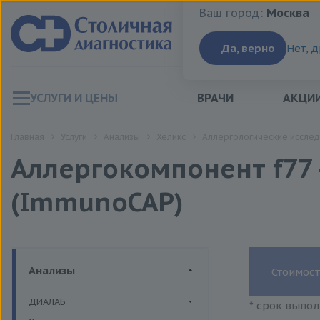
Ваш город:
Москва
Ваш город:
Москва
Да, верно
Нет, 
УСЛУГИ И ЦЕНЫ
ВРАЧИ
АКЦИ
Главная
Услуги
Анализы
Хеликс
Аллергологические исслед
Аллергокомпонент f77 -
(ImmunoCAP)
Анализы
Стоимост
ДИАЛАБ
* срок выпол
Биохимия крови