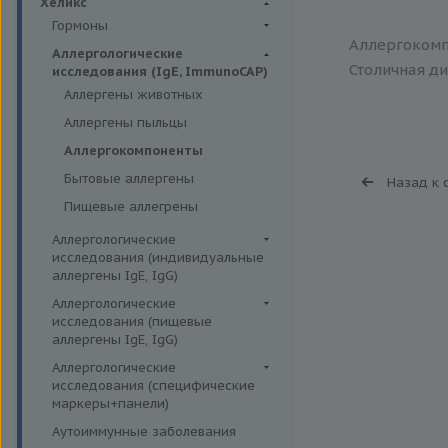
Хеликс
Гормоны
Аллергокомпо
Репродуктивная система
Аллергологические
Столичная ди
исследования (IgE, ImmunoCAP)
Щитовидная железа
Аллергены животных
Гормоны и их метаболиты в
др. биоматериалах
Аллергены пыльцы
Гормоны и их метаболиты в
Аллергокомпоненты
моче
Бытовые аллергены
Назад к 
Диагностика и мониторинг
Пищевые аллегрены
беременности
Аллергологические
Регуляция жирового обмена
исследования (индивидуальные
Секреторная функция
аллергены IgE, IgG)
желудка
Аллергены гельминтов IgE
Аллергологические
Соматотропная функция
исследования (пищевые
Аллергены деревьев IgE, IgG
гипофиза
аллергены IgE, IgG)
Аллергены животных IgE, IgG
Функция
Пищевые аллегрены IgE
Аллергологические
надпочечников,гипертония
Аллергены металлов IgE
исследования (специфические
Пищевые аллегрены IgG
маркеры+панели)
Функция паращитовидных
Аллергены сорных трав IgE
желез
Неспецифические маркеры
Аутоиммунные заболевания
Аллергены трав IgE
аллергических реакций