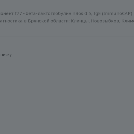
нент f77 - бета-лактоглобулин nBos d 5, IgE (ImmunoCAP)
агностика в Брянской области: Клинцы, Новозыбков, Климов
списку