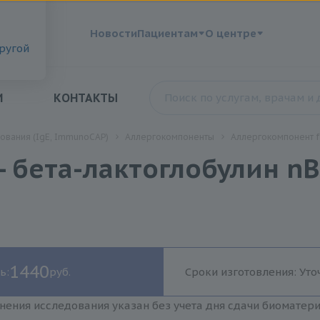
?
Новости
Пациентам
О центре
другой
И
КОНТАКТЫ
ования (IgE, ImmunoCAP)
Аллергокомпоненты
Аллергокомпонент f7
 бета-лактоглобулин nBo
1440
ь:
руб.
Сроки изготовления: Уто
нения исследования указан без учета дня сдачи биоматер