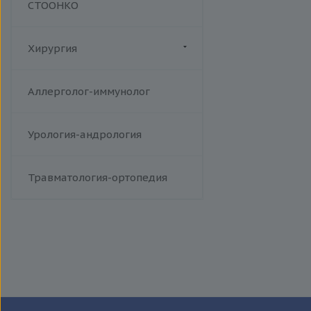
СТООНКО
Хирургия
Флебология
Аллерголог-иммунолог
Урология-андрология
Травматология-ортопедия