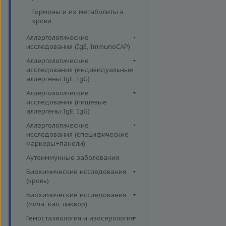
Гормоны и их метаболиты в
крови
Аллергологические
исследования (IgE, ImmunoCAP)
Аллергены животных
Аллергологические
исследования (индивидуальные
Аллергены пыльцы
аллергены IgE, IgG)
Аллергокомпоненты
Аллергены гельминтов IgE
Аллергологические
Бытовые аллергены
исследования (пищевые
Аллергены деревьев IgE, IgG
аллергены IgE, IgG)
Пищевые аллегрены
Аллергены животных IgE, IgG
Пищевые аллегрены IgE
Аллергологические
Аллергены металлов IgE
исследования (специфические
Пищевые аллегрены IgG
маркеры+панели)
Аллергены сорных трав IgE
Неспецифические маркеры
Аутоиммунные заболевания
Аллергены трав IgE
аллергических реакций
Биохимические исследования
Бытовые аллергены IgE, IgG
Определение специфических
(кровь)
иммуноглобулинов класса G
Инсектные аллергены IgE
Витамины
Биохимические исследования
Определение специфических
Лекарственные аллергены IgE,
(моча, кал, ликвор)
Жирные кислоты,
иммуноглобулинов класса Е
IgG
аминоклислоты, основания
Ликвор
Гемостазиология и изосерология
Пищевая непереносимость