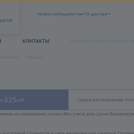
?
Новости
Пациентам
О центре
другой
И
КОНТАКТЫ
я система
Эстрадиол
325
ь:
руб.
Сроки изготовления: Уто
нения исследования указан без учета дня сдачи биоматер
 доступной стоимости в сети медицинских центров Столич