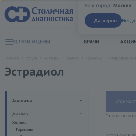
Ваш город:
Москва
Ваш город:
Москва
Да, верно
Нет, 
УСЛУГИ И ЦЕНЫ
ВРАЧИ
АКЦИ
Главная
Услуги
Анализы
Хеликс
Гормоны
Репродуктивна
Эстрадиол
Анализы
Стоимост
ДИАЛАБ
* срок выпол
Биохимия крови
Хеликс
Гормоны
Эстрадиол по