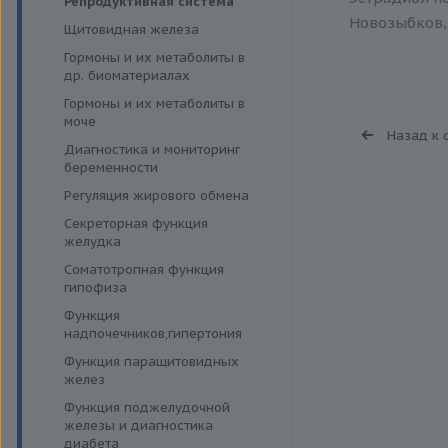
Репродуктивная система
Новозыбков, 
Щитовидная железа
Гормоны и их метаболиты в
др. биоматериалах
Гормоны и их метаболиты в
моче
Назад к 
Диагностика и мониторинг
беременности
Регуляция жирового обмена
Секреторная функция
желудка
Соматотропная функция
гипофиза
Функция
надпочечников,гипертония
Функция паращитовидных
желез
Функция поджелудочной
железы и диагностика
диабета