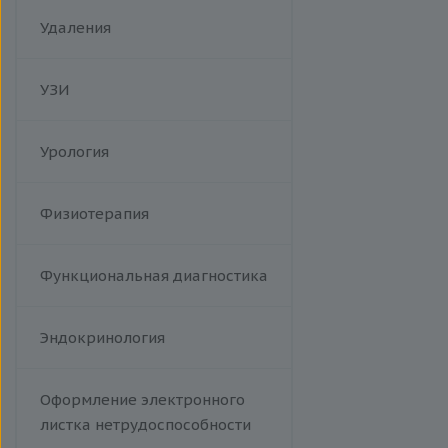
Корь
Удаления
Краснуха
Менингококковая инфекция
УЗИ
Респираторно-синцитиальный
вирус
Сыпной тиф (болезнь Брилля-
Урология
Цинссера)
Эпидемический паротит
Физиотерапия
Гемолитический стрептококк
Т-лимфотропный вирус
человека
Функциональная диагностика
Эндокринология
Оформление электронного
листка нетрудоспособности